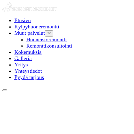
Siirry
Siirry
sisältöön
sisältöön
Etusivu
Kylpyhuoneremontti
Muut palvelut
Huoneistoremontti
Remonttikonsultointi
Kokemuksia
Galleria
Yritys
Yhteystiedot
Pyydä tarjous