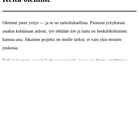
Olemme pieni yritys — ja se on tarkoituksellista. Pienessä yrityksessä
asiakas kohdataan aidosti, työ tehdään itse ja laatu on henkilökohtainen
kunnia-asia. Jokainen projekti on meille tärkeä, ei vain yksi monien
joukossa.
Erikoisalaamme ovat kylpyhuoneremontit, joissa vaadimme itseltämme
enemmän kuin minimistä. Laadukkaat materiaalit, huolellinen toteutus ja
viimeistely ovat meille itsestäänselvyyksiä — ei lisämaksullinen vaihtoehto.
Kaksi henkilöä, ei väli­käsiä
Yrityksessä on kaksi henkilöä — sama tekijä, joka käy kartoituksessa, tekee
myös työn kohteessa. Tämä tarkoittaa, että tieto ei katoa matkalla myyjältä